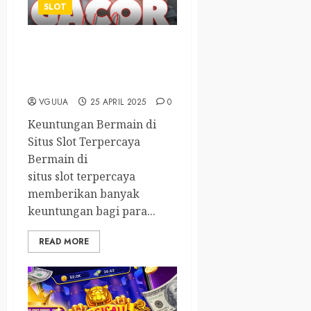
SLOT
Pentingnya Bermain Slot
Online di Situs dengan
Sertifikasi Resmi
VGUUA
25 APRIL 2025
0
Keuntungan Bermain di
Situs Slot Terpercaya
Bermain di
situs slot terpercaya
memberikan banyak
keuntungan bagi para...
READ MORE