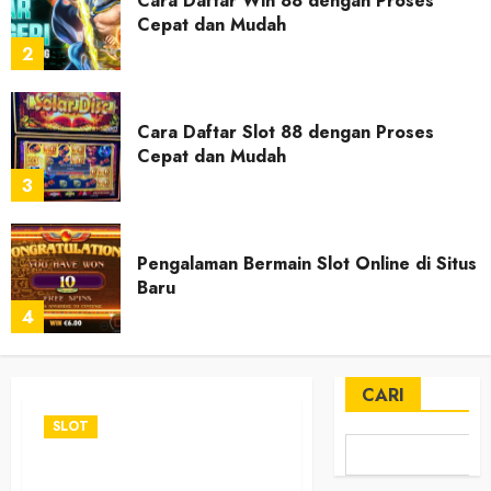
Cara Daftar Win 88 dengan Proses
Cepat dan Mudah
2
Cara Daftar Slot 88 dengan Proses
Cepat dan Mudah
3
Pengalaman Bermain Slot Online di Situs
Baru
4
Review Slot Megaways: Apa yang
CARI
Membuatnya Istimewa?
SLOT
5
Sbobet88 Online as a