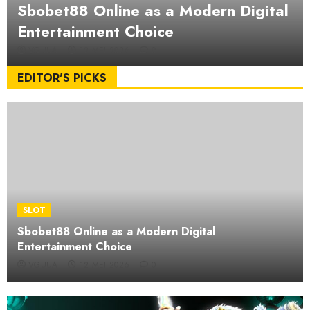
Sbobet88 Online as a Modern Digital
Entertainment Choice
VGUUA
12 MEI 2026
0
EDITOR'S PICKS
Pengalaman Bermain Slot Online di Situs
SLOT
Baru
Sbobet88 Online as a Modern Digital
4
Entertainment Choice
VGUUA
12 MEI 2026
0
Review Slot Megaways: Apa yang
Membuatnya Istimewa?