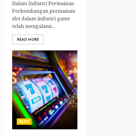
Dalam Industri Permainan
Perkembangan permainan
slot dalam industri game
telah mengalami...
READ MORE
SLOT