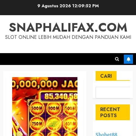
Skip
9 Agustus 2026
12:09:53 PM
to
content
SNAPHALIFAX.COM
SLOT ONLINE LEBIH MUDAH DENGAN PANDUAN KAMI
CARI
RECENT
POSTS
Sbobet88