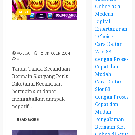
Online as a
SLOT
Modern
Digital
Entertainmen
Cara Menghindari
t Choice
Kecanduan Saat Bermain
Cara Daftar
Slot Online
Win 88
VGUUA
12 OKTOBER 2024
dengan Proses
0
Cepat dan
Tanda-Tanda Kecanduan
Mudah
Bermain Slot yang Perlu
Cara Daftar
Diketahui Kecanduan
Slot 88
bermain slot dapat
dengan Proses
menimbulkan dampak
Cepat dan
negatif...
Mudah
Pengalaman
READ MORE
Bermain Slot
Online di Situs