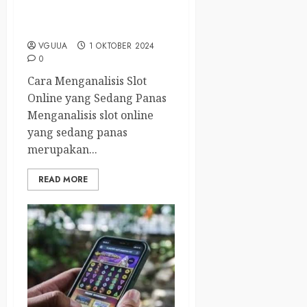
Bagaimana Mengetahui Slot
Online Mana yang “Panas”?
VGUUA
1 OKTOBER 2024
0
Cara Menganalisis Slot
Online yang Sedang Panas
Menganalisis slot online
yang sedang panas
merupakan...
READ MORE