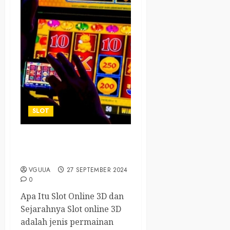
SLOT
Apa Itu Slot Online 3D dan
Mengapa Harus Dicoba?
VGUUA
27 SEPTEMBER 2024
0
Apa Itu Slot Online 3D dan
Sejarahnya Slot online 3D
adalah jenis permainan