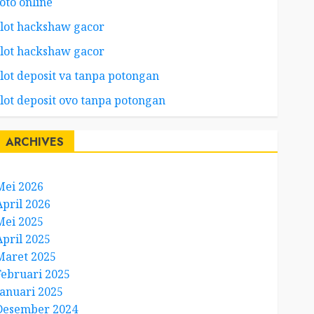
toto online
slot hackshaw gacor
slot hackshaw gacor
slot deposit va tanpa potongan
slot deposit ovo tanpa potongan
ARCHIVES
Mei 2026
April 2026
Mei 2025
April 2025
Maret 2025
Februari 2025
Januari 2025
Desember 2024