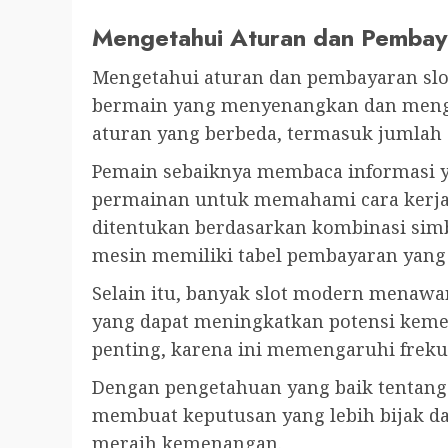
Mengetahui Aturan dan Pembay
Mengetahui aturan dan pembayaran slo
bermain yang menyenangkan dan mengu
aturan yang berbeda, termasuk jumlah 
Pemain sebaiknya membaca informasi 
permainan untuk memahami cara kerja 
ditentukan berdasarkan kombinasi simbo
mesin memiliki tabel pembayaran yang 
Selain itu, banyak slot modern menawar
yang dapat meningkatkan potensi keme
penting, karena ini memengaruhi frek
Dengan pengetahuan yang baik tentang
membuat keputusan yang lebih bijak 
meraih kemenangan.