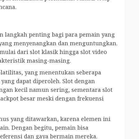
ncana.
n langkah penting bagi para pemain yang
 yang menyenangkan dan menguntungkan.
ulai dari slot klasik hingga slot video
kteristik masing-masing.
olatilitas, yang menentukan seberapa
yang dapat diperoleh. Slot dengan
gan kecil namun sering, sementara slot
jackpot besar meski dengan frekuensi
onus yang ditawarkan, karena elemen ini
n. Dengan begitu, pemain bisa
eferensi dan gaya bermain mereka.