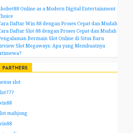
Sbobet88 Online as a Modern Digital Entertainment
Choice
Cara Daftar Win 88 dengan Proses Cepat dan Mudah
Cara Daftar Slot 88 dengan Proses Cepat dan Mudah
Pengalaman Bermain Slot Online di Situs Baru
Review Slot Megaways: Apa yang Membuatnya
Istimewa?
PARTNERS
nexus slot
slot777
win88
slot mahjong
win88