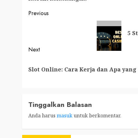
Post
Previous
navigation
Previous
5 S
post:
Next
Next
Slot Online: Cara Kerja dan Apa yan
post:
Tinggalkan Balasan
Anda harus
masuk
untuk berkomentar.