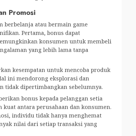
an Promosi
 berbelanja atau bermain game
ifikan. Pertama, bonus dapat
, memungkinkan konsumen untuk membeli
engalaman yang lebih lama tanpa
warkan kesempatan untuk mencoba produk
Hal ini mendorong eksplorasi dan
 tidak dipertimbangkan sebelumnya.
mberikan bonus kepada pelanggan setia
 kuat antara perusahaan dan konsumen.
si, individu tidak hanya menghemat
yak nilai dari setiap transaksi yang