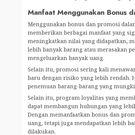
Manfaat Menggunakan Bonus d
Menggunakan bonus dan promosi dalam
memberikan berbagai manfaat yang sign
meningkatkan nilai yang didapatkan
lebih banyak barang atau merasakan p
mengeluarkan banyak uang.
Selain itu, promosi sering kali mena
baru dengan risiko yang lebih rendah. 
penemuan barang-barang yang mungkin
Selain itu, program loyalitas yang me
dapat membangun hubungan yang lebih
Dengan memanfaatkan bonus dan promo
uang, tetapi juga mendapatkan lebih ban
dilakukan.