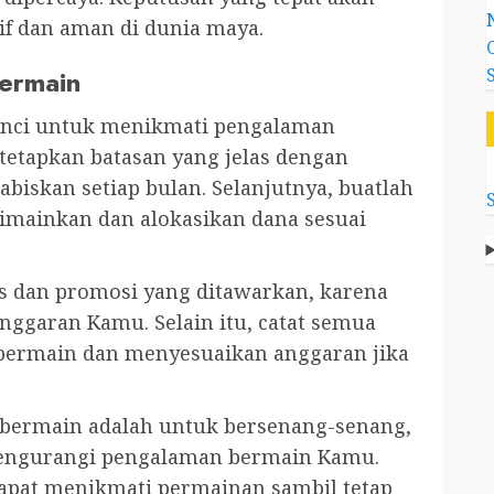
f dan aman di dunia maya.
ermain
unci untuk menikmati pengalaman
 tetapkan batasan yang jelas dengan
biskan setiap bulan. Selanjutnya, buatlah
dimainkan dan alokasikan dana sesuai
 dan promosi yang ditawarkan, karena
anggaran Kamu. Selain itu, catat semua
bermain dan menyesuaikan anggaran jika
 bermain adalah untuk bersenang-senang,
 mengurangi pengalaman bermain Kamu.
apat menikmati permainan sambil tetap