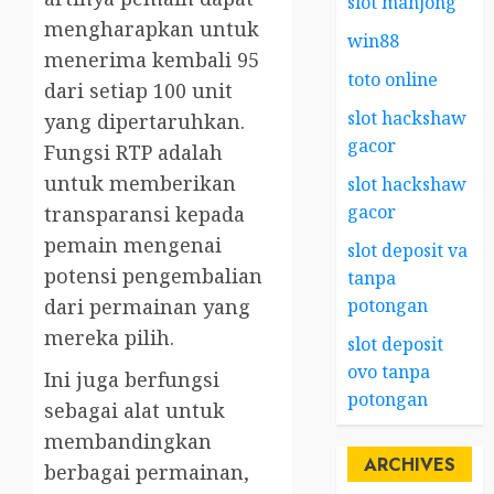
slot mahjong
mengharapkan untuk
win88
menerima kembali 95
toto online
dari setiap 100 unit
slot hackshaw
yang dipertaruhkan.
gacor
Fungsi RTP adalah
untuk memberikan
slot hackshaw
gacor
transparansi kepada
pemain mengenai
slot deposit va
potensi pengembalian
tanpa
potongan
dari permainan yang
mereka pilih.
slot deposit
ovo tanpa
Ini juga berfungsi
potongan
sebagai alat untuk
membandingkan
ARCHIVES
berbagai permainan,