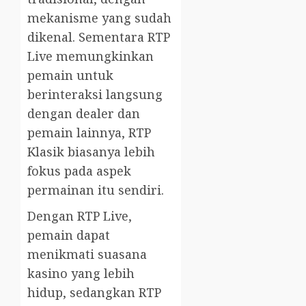
mekanisme yang sudah
dikenal. Sementara RTP
Live memungkinkan
pemain untuk
berinteraksi langsung
dengan dealer dan
pemain lainnya, RTP
Klasik biasanya lebih
fokus pada aspek
permainan itu sendiri.
Dengan RTP Live,
pemain dapat
menikmati suasana
kasino yang lebih
hidup, sedangkan RTP