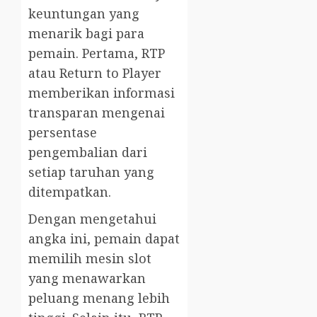
keuntungan yang
menarik bagi para
pemain. Pertama, RTP
atau Return to Player
memberikan informasi
transparan mengenai
persentase
pengembalian dari
setiap taruhan yang
ditempatkan.
Dengan mengetahui
angka ini, pemain dapat
memilih mesin slot
yang menawarkan
peluang menang lebih