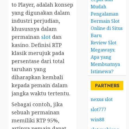
to Player, adalah konsep
Mudah
yang digunakan dalam
Pengalaman
industri perjudian,
Bermain Slot
Online di Situs
khususnya dalam
Baru
permainan
slot
dan
Review Slot
kasino. Definisi RTP
Megaways:
klasik merujuk pada
Apa yang
persentase dari total
Membuatnya
taruhan yang
Istimewa?
diharapkan kembali
kepada pemain dalam
PARTNERS
jangka waktu tertentu.
nexus slot
Sebagai contoh, jika
slot777
sebuah permainan
win88
memiliki RTP 95%,
artinya pemain dapat