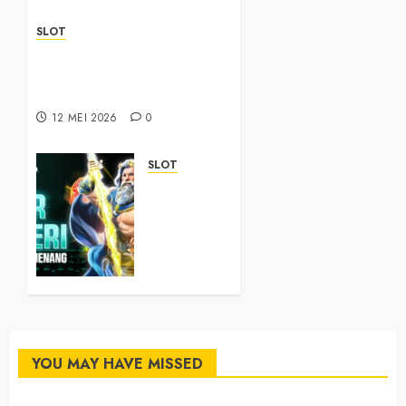
SLOT
Sbobet88 Online as a
Modern Digital
Entertainment Choice
12 MEI 2026
0
SLOT
Cara
Daftar
Win 88
dengan
Proses
Cepat
dan
Mudah
YOU MAY HAVE MISSED
29 APRIL
2026
0