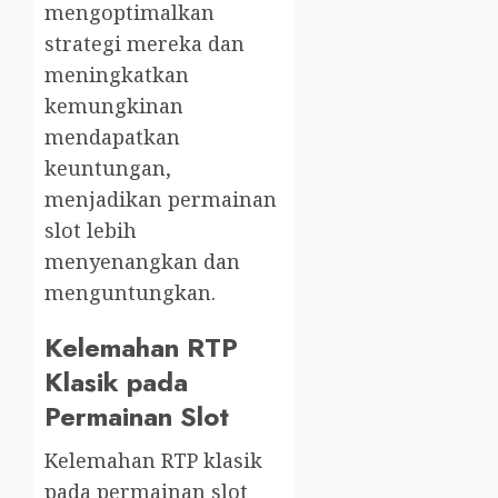
mengoptimalkan
strategi mereka dan
meningkatkan
kemungkinan
mendapatkan
keuntungan,
menjadikan permainan
slot lebih
menyenangkan dan
menguntungkan.
Kelemahan RTP
Klasik pada
Permainan Slot
Kelemahan RTP klasik
pada permainan slot