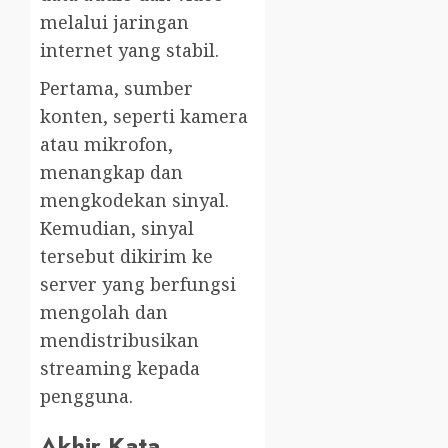
melalui jaringan
internet yang stabil.
Pertama, sumber
konten, seperti kamera
atau mikrofon,
menangkap dan
mengkodekan sinyal.
Kemudian, sinyal
tersebut dikirim ke
server yang berfungsi
mengolah dan
mendistribusikan
streaming kepada
pengguna.
Akhir Kata