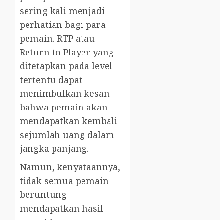
sering kali menjadi
perhatian bagi para
pemain. RTP atau
Return to Player yang
ditetapkan pada level
tertentu dapat
menimbulkan kesan
bahwa pemain akan
mendapatkan kembali
sejumlah uang dalam
jangka panjang.
Namun, kenyataannya,
tidak semua pemain
beruntung
mendapatkan hasil