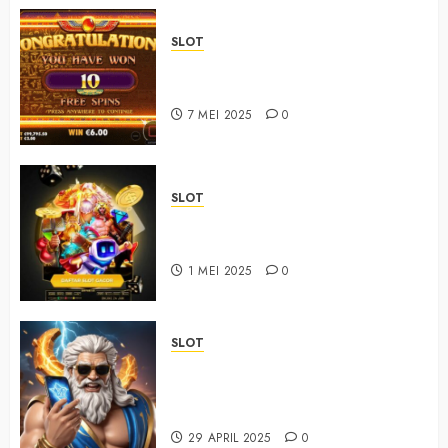
SLOT
Pengalaman Bermain Slot Online
di Situs Baru
7 MEI 2025
0
SLOT
Review Slot Megaways: Apa yang
Membuatnya Istimewa?
1 MEI 2025
0
SLOT
Bagaimana Cara Mendapatkan
Bonus Tanpa Deposit di Slot
Online?
29 APRIL 2025
0