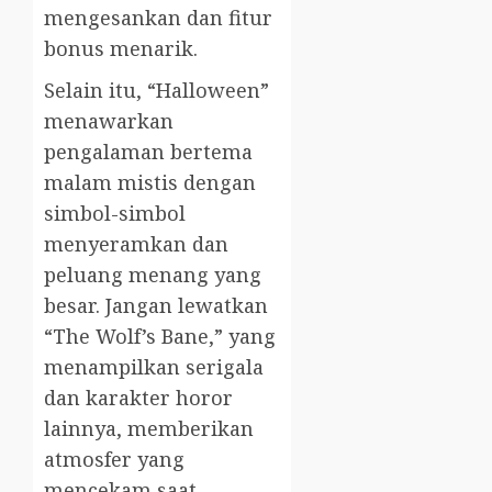
mengesankan dan fitur
bonus menarik.
Selain itu, “Halloween”
menawarkan
pengalaman bertema
malam mistis dengan
simbol-simbol
menyeramkan dan
peluang menang yang
besar. Jangan lewatkan
“The Wolf’s Bane,” yang
menampilkan serigala
dan karakter horor
lainnya, memberikan
atmosfer yang
mencekam saat