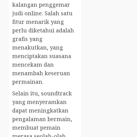
kalangan penggemar
judi online. Salah satu
fitur menarik yang
perlu diketahui adalah
grafis yang
menakutkan, yang
menciptakan suasana
mencekam dan
menambah keseruan
permainan.
Selain itu, soundtrack
yang menyeramkan
dapat meningkatkan
pengalaman bermain,
membuat pemain
merasa seolah-olah