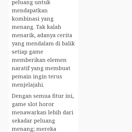
peluang untuk
mendapatkan
kombinasi yang
menang. Tak kalah
menarik, adanya cerita
yang mendalam di balik
setiap game
memberikan elemen
naratif yang membuat
pemain ingin terus
menjelajahi.
Dengan semua fitur ini,
game slot horor
menawarkan lebih dari
sekadar peluang
menang; mereka