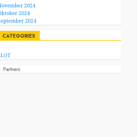
November 2024
Oktober 2024
September 2024
CATEGORIES
SLOT
Partners