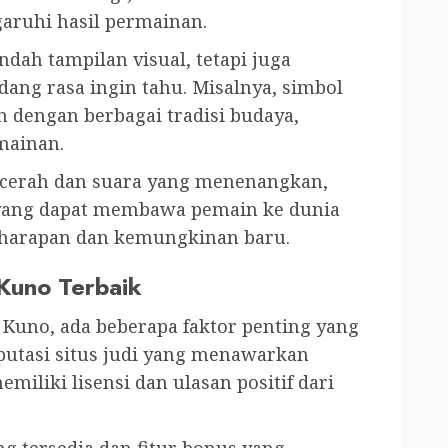
aruhi hasil permainan.
dah tampilan visual, tetapi juga
ng rasa ingin tahu. Misalnya, simbol
 dengan berbagai tradisi budaya,
mainan.
erah dan suara yang menenangkan,
 yang dapat membawa pemain ke dunia
 harapan dan kemungkinan baru.
 Kuno Terbaik
 Kuno, ada beberapa faktor penting yang
eputasi situs judi yang menawarkan
iliki lisensi dan ulasan positif dari