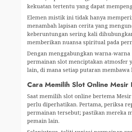
kekuatan tertentu yang dapat mempeng
Elemen mistik ini tidak hanya memperin
menambah lapisan cerita yang mengunda
keberuntungan sering kali dihubungkan
memberikan nuansa spiritual pada per
Dengan menggabungkan warna-warna c
permainan slot menciptakan atmosfer
lain, di mana setiap putaran membawa
Cara Memilih Slot Online Mesir
Saat memilih slot online bertema Mesir
perlu diperhatikan. Pertama, periksa r
permainan tersebut; pastikan mereka mem
pemain lain.