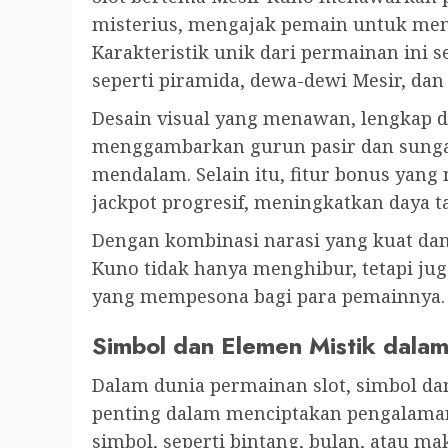
misterius, mengajak pemain untuk menj
Karakteristik unik dari permainan ini 
seperti piramida, dewa-dewi Mesir, dan
Desain visual yang menawan, lengkap d
menggambarkan gurun pasir dan sungai
mendalam. Selain itu, fitur bonus yang 
jackpot progresif, meningkatkan daya t
Dengan kombinasi narasi yang kuat dan 
Kuno tidak hanya menghibur, tetapi j
yang mempesona bagi para pemainnya.
Simbol dan Elemen Mistik dalam
Dalam dunia permainan slot, simbol d
penting dalam menciptakan pengalaman
simbol, seperti bintang, bulan, atau m