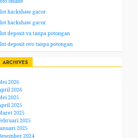
toto online
slot hackshaw gacor
slot hackshaw gacor
slot deposit va tanpa potongan
slot deposit ovo tanpa potongan
ARCHIVES
Mei 2026
April 2026
Mei 2025
April 2025
Maret 2025
Februari 2025
Januari 2025
Desember 2024