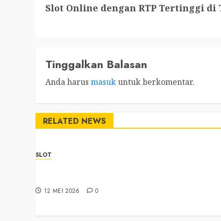
Slot Online dengan RTP Tertinggi di
post:
Tinggalkan Balasan
Anda harus
masuk
untuk berkomentar.
RELATED NEWS
SLOT
Sbobet88 Online as a Modern Digital
Entertainment Choice
12 MEI 2026
0