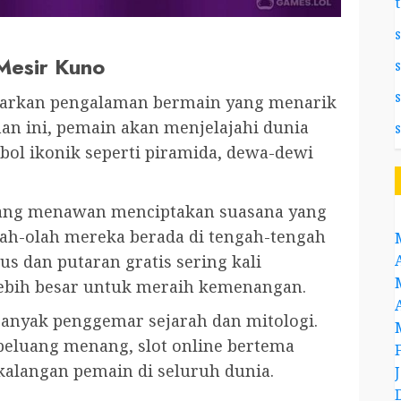
Mesir Kuno
arkan pengalaman bermain yang menarik
n ini, pemain akan menjelajahi dunia
ol ikonik seperti piramida, dewa-dewi
yang menawan menciptakan suasana yang
ah-olah mereka berada di tengah-tengah
s dan putaran gratis sering kali
ebih besar untuk meraih kemenangan.
 banyak penggemar sejarah dan mitologi.
peluang menang, slot online bertema
kalangan pemain di seluruh dunia.