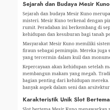
Sejarah dan Budaya Mesir Kuno
Sejarah dan budaya Mesir Kuno merupa
misteri. Mesir Kuno terkenal dengan p
rumit. Peradaban ini berkembang di se
kehidupan dan kesuburan bagi tanah pe
Masyarakat Mesir Kuno memiliki siste
firaun sebagai pemimpin. Mereka juga s
yang tercermin dalam kuil dan monumen
Kepercayaan akan kehidupan setelah m
membangun makam yang megah. Tradisi
bagian penting dari kehidupan mereka
banyak aspek dalam seni dan arsitektu
Karakteristik Unik Slot Bertem
Slot bertema Mesir Kuno menawarkan 