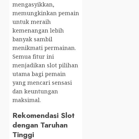
mengasyikkan,
memungkinkan pemain
untuk meraih
kemenangan lebih
banyak sambil
menikmati permainan.
Semua fitur ini
menjadikan slot pilihan
utama bagi pemain
yang mencari sensasi
dan keuntungan
maksimal.
Rekomendasi Slot
dengan Taruhan
Tinggi