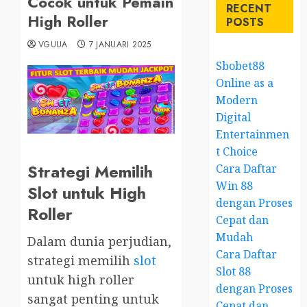
Cocok untuk Pemain
RECENT
High Roller
POSTS
VGUUA
7 JANUARI 2025
Sbobet88
Online as a
Modern
Digital
Entertainmen
t Choice
Strategi Memilih
Cara Daftar
Win 88
Slot untuk High
dengan Proses
Roller
Cepat dan
Mudah
Dalam dunia perjudian,
Cara Daftar
strategi memilih
slot
Slot 88
untuk high roller
dengan Proses
sangat penting untuk
Cepat dan