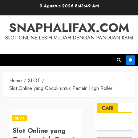
Skip
9 Agustus 2026
8:41:50 AM
to
content
SNAPHALIFAX.COM
SLOT ONLINE LEBIH MUDAH DENGAN PANDUAN KAMI
Home
SLOT
Slot Online yang Cocok untuk Pemain High Roller
CARI
SLOT
Slot Online yang