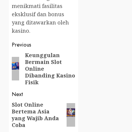
menikmati fasilitas
eksklusif dan bonus
yang ditawarkan oleh
kasino.
Post
Previous
navigation
Keunggulan
Previous
Bermain Slot
post:
Online
Dibanding Kasino
Fisik
Next
Slot Online
Next
Bertema Asia
post:
yang Wajib Anda
Coba