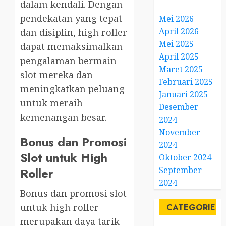
dalam kendali. Dengan
pendekatan yang tepat
Mei 2026
April 2026
dan disiplin, high roller
Mei 2025
dapat memaksimalkan
April 2025
pengalaman bermain
Maret 2025
slot mereka dan
Februari 2025
meningkatkan peluang
Januari 2025
untuk meraih
Desember
kemenangan besar.
2024
November
Bonus dan Promosi
2024
Slot untuk High
Oktober 2024
Roller
September
2024
Bonus dan promosi slot
untuk high roller
CATEGORIES
merupakan daya tarik